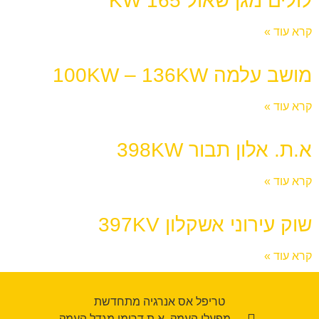
לולים מגן שאול 165 KW
קרא עוד »
מושב עלמה 100KW – 136KW
קרא עוד »
א.ת. אלון תבור 398KW
קרא עוד »
שוק עירוני אשקלון 397KV
קרא עוד »
טריפל אס אנרגיה מתחדשת
מפעלי העמק, א.ת דרומי מגדל העמק