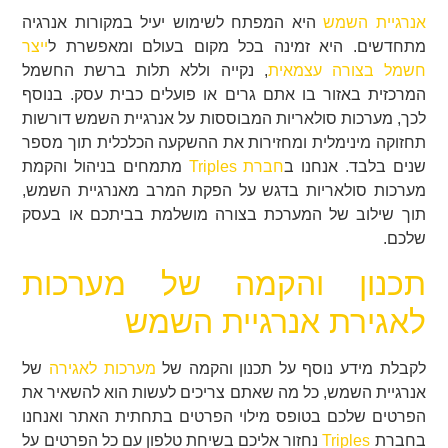
אנרגיית השמש
היא המפתח לשימוש יעיל במקורות אנרגיה
מתחדשים. היא זמינה בכל מקום בעולם ומאפשרת ל
ייצר
חשמל בצורה עצמאית
, נקייה וללא תלות ברשת החשמל
המרכזית באזור בו אתם גרים או פועלים כבית עסק. בנוסף
לכך, מערכות סולאריות המבוססות על אנרגיית השמש דורשות
תחזוקה מינימלית ומחזירות את ההשקעה הכלכלית תוך מספר
שנים בלבד. אנחנו ב
חברת Triples
מתמחים בניהול והקמת
מערכות סולאריות בדגש על הפקת המרב מאנרגיית השמש,
תוך שילוב של המערכת בצורה מושלמת בביתכם או בעסק
שלכם.
תכנון והקמה של מערכות
לאגירת אנרגיית השמש
לקבלת מידע נוסף על תכנון והקמה של
מערכות לאגירה
של
אנרגיית השמש, כל מה שאתם צריכים לעשות הוא להשאיר את
הפרטים שלכם בטופס מילוי הפרטים בתחתית האתר ואנחנו
בחברת
Triples
נחזור אליכם בשיחת טלפון עם כל הפרטים על