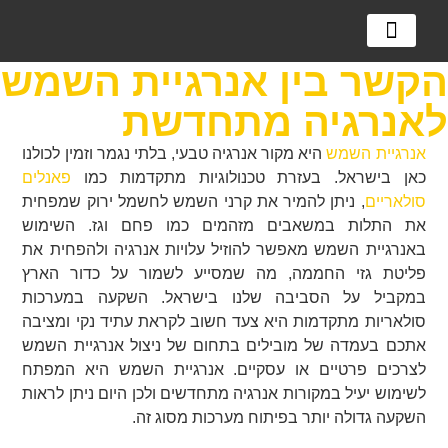
מערכות אגירה
מערכות סולאריות
למה מערכת סולארית?
הקשר בין אנרגיית השמש
לאנרגיה מתחדשת
אנרגיית השמש
היא מקור אנרגיה טבעי, בלתי נגמר וזמין לכולנו
כאן בישראל. בעזרת טכנולוגיות מתקדמות כמו
פאנלים
סולאריים
, ניתן להמיר את קרני השמש לחשמל ירוק שמפחית
את התלות במשאבים מזהמים כמו פחם וגז. השימוש
באנרגיית השמש מאפשר להוזיל עלויות אנרגיה ולהפחית את
פליטת גזי החממה, מה שמסייע לשמור על כדור הארץ
במקביל על הסביבה שלנו בישראל. השקעה במערכות
סולאריות מתקדמות היא צעד חשוב לקראת עתיד נקי ומציבה
אתכם בעמדה של מובילים בתחום של ניצול אנרגיית השמש
לצרכים פרטיים או עסקיים. אנרגיית השמש היא המפתח
לשימוש יעיל במקורות אנרגיה מתחדשים ולכן היום ניתן לראות
השקעה גדולה יותר בפיתוח מערכות מסוג זה.