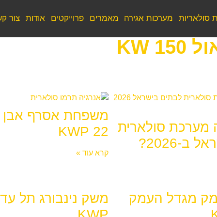
 סולאריות
מערכות אגירה
מאמרים
פרוייקטים
אודות
צור ק
 KW
משפחת אסרף אבן 
 מערכת סולארית
22 KWP
 ב-2026?
קרא עוד »
ק מגדל העמק
KWP