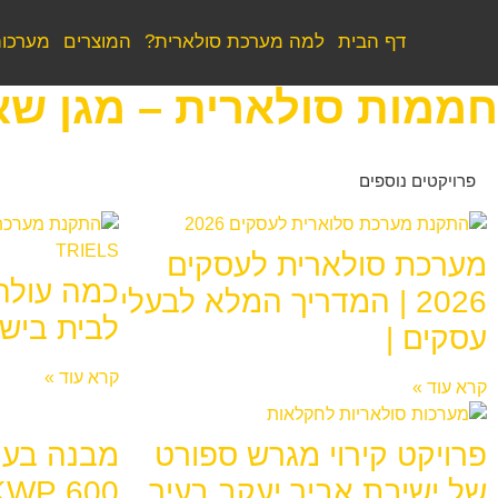
דף הבית
למה מערכת סולארית?
המוצרים
מערכות
חממות סולארית – מגן שאול 150
פרויקטים נוספים
מערכת סולארית לעסקים
כמה עולה
2026 | המדריך המלא לבעלי
לבית בישראל
עסקים |
קרא עוד »
קרא עוד »
פרויקט קירוי מגרש ספורט
מבנה בעמ
של ישיבת אביר יעקב בעיר
600 KWP