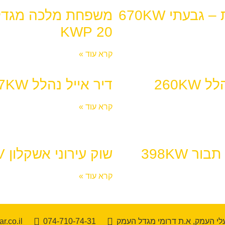
 גבעתי 670KW
משפחת מלכה מגדל
20 KWP
קרא עוד »
260KW
דיר אייל נהלל 227KW
קרא עוד »
ור 398KW
שוק עירוני אשקלון 397KV
קרא עוד »
י העמק, א.ת דרומי מגדל העמק
074-710-74-31
r.co.il