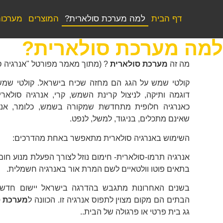
דף הבית
למה מערכת סולארית?
המוצרים
מערכות
למה מערכת סולארית?
מה זה
מערכת סולארית
? (מתוך מאמר מפורטל "אנרגיה סו
קולטי שמש על הגג הם מחזה שכיח בישראל. קולטי שמש
דוגמה ותיקה, לניצול קרינת השמש, קרי, אנרגיה סולארי
כאנרגיה חלופית מתחדשת שמקורה בשמש, כלומר, אנר
שאינם מתכלים, בניגוד, למשל, לנפט.
השימוש באנרגיה סולארית מתאפשר באחת מהדרכים:
אנרגיה תרמו-סולארית- חימום נוזל לצורך הפעלת מנוע חום.
בתאים פוטו וולטאיים לשם המרת אור באנרגיה חשמלית.
בשנים האחרונות מתגבש בהדרגה בישראל יישום חדש ל
הבתים הם מקום מצוין לתפוס אנרגיה זו. הכוונה ל
מערכת ס
גג בית פרטי או פרגולה של הבית..