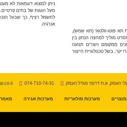
ניתן למצוא דוגמאות לא מעט
מעל הגגות של בתים פרטיים. י
לחשמל רציף, כך שבעל הנכס
אנרגיה.
א פוטו-וולטאי (תא שמש),
מסרט מוליך למחצה הנתון בין
ים ממקומם ויוצרים תנועה
זה היא נמוכה (כ-15 אחוז) ומחירו יקר, בשל טכנולוגיית הייצור
י העמק, א.ת דרומי מגדל העמק
074-710-74-31
r.co.il
מוצרים
מערכות סולאריות
מערכות אגירה
מאמרי