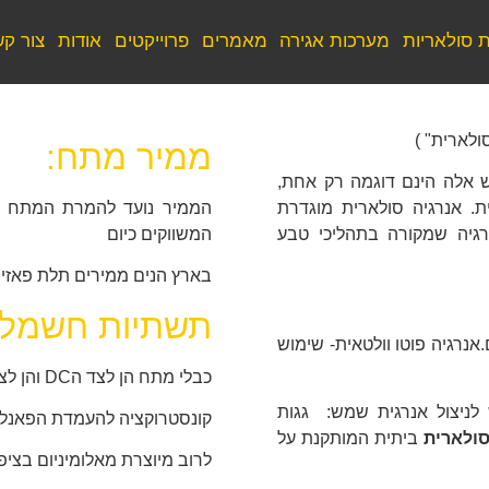
 סולאריות
מערכות אגירה
מאמרים
פרוייקטים
אודות
צור ק
לארית" )
ממיר מתח:
 אלה הינם דוגמה רק אחת,
ת. אנרגיה סולארית מוגדרת
המשווקים כיום
גיה שמקורה בתהליכי טבע
בארץ הנים ממירים תלת פאזיי
תשתיות חשמל:
אנרגיה פוטו וולטאית- שימוש
כבלי מתח הן לצד הDC והן לצד ה AC , מנתקי זרם , ארונות חשמל .
ניצול אנרגית שמש: גגות
קונסטרוקציה להעמדת הפאנלי
ולארית
ביתית המותקנת על
לרוב מיוצרת מאלומיניום בציפוי