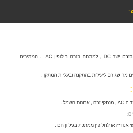
שר
הממיר נועד להמרת המתח בזרם ישר DC , למתחח בזרם חילופין AC . הממירים
ם מה שגורם ליעילות בהתקנה ובעליות המתקן .
ם:
 אנודייז או לחלופין ממתכת בגילוון חם .