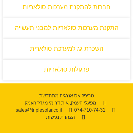
חברות להתקנת מערכות סולאריות
התקנת מערכות סולאריות למבני תעשייה
השכרת גג למערכת סולארית
פרגולות סולאריות
טריפל אס אנרגיה מתחדשת
מפעלי העמק, א.ת דרומי מגדל העמק
sales@triplesolar.co.il
074-710-74-31
הצהרת נגישות