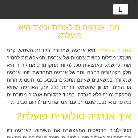
מערכות אגירה
מערכות סולאריות
למה מערכת סולארית?
מהי אנרגיה סולארית וכיצד היא
פועלת?
אנרגיה סולארית
היא אנרגיה שמקורה בקרינת השמש. קרני
השמש מכילות כמויות עצומות של אנרגיה, המאפשרות להמיר
אותן לחשמל באמצעות טכנולוגיות מתקדמות. אנרגיה זו היא
חלק מקטגוריה רחבה יותר של אנרגיה מתחדשת. זוהי אנרגיה
שמקורה במשאבים שאינם מתכלים בטבע, כמו השמש, הרוח
או המים. מכיוון שהשמש זורחת בכל יום, האנרגיה שהיא
מספקת זמינה ללא הגבלה, בניגוד למקורות אנרגיה מסורתיים
כמו פחם או נפט, שנגמרים עם הזמן וגורמים לזיהום סביבתי.
איך אנרגיה סולארית פועלת?
הטכנולוגיה הבסיסית המאפשרת את השימוש באנרגיה כזו
מבוססת על פאנלים פוטו-וולטאיים. פאנלים אלו בנויים מתאים