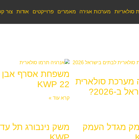
 סולאריות
מערכות אגירה
מאמרים
פרוייקטים
אודות
צור ק
משפחת אסרף אבן 
 מערכת סולארית
22 KWP
 ב-2026?
קרא עוד »
ק מגדל העמק
KWP