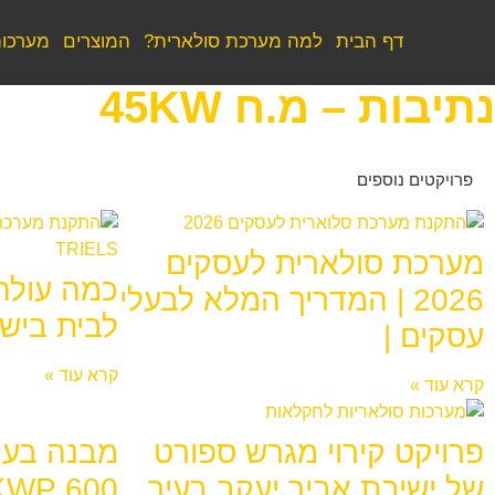
דף הבית
למה מערכת סולארית?
המוצרים
מערכות
נתיבות – מ.ח 45KW
פרויקטים נוספים
מערכת סולארית לעסקים
כמה עולה
2026 | המדריך המלא לבעלי
לבית בישראל
עסקים |
קרא עוד »
קרא עוד »
פרויקט קירוי מגרש ספורט
מבנה בעמ
של ישיבת אביר יעקב בעיר
600 KWP