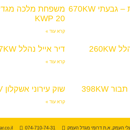
 גבעתי 670KW
משפחת מלכה מגדל
20 KWP
קרא עוד »
260KW
דיר אייל נהלל 227KW
קרא עוד »
ור 398KW
שוק עירוני אשקלון 397KV
קרא עוד »
י העמק, א.ת דרומי מגדל העמק
074-710-74-31
r.co.il