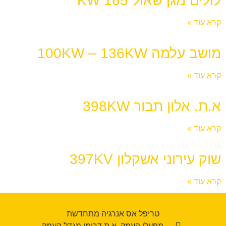
לולים מגן שאול 165 KW
קרא עוד »
מושב עלמה 100KW – 136KW
קרא עוד »
א.ת. אלון תבור 398KW
קרא עוד »
שוק עירוני אשקלון 397KV
קרא עוד »
טריפל אס אנרגיה מתחדשת
מפעלי העמק, א.ת דרומי מגדל העמק