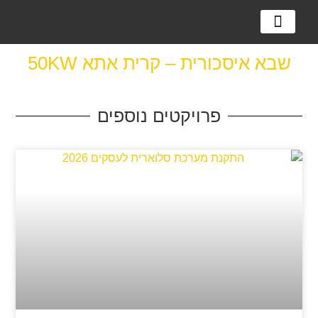
מערכות אגירה
מערכות סולאריות
למה מערכת סולארית?
שבא איסכורית – קרית אתא 50KW
פרויקטים נוספים